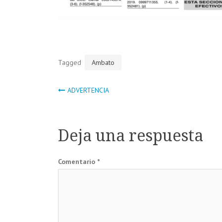
Tagged
Ambato
Navegación
ADVERTENCIA
de
Deja una respuesta
entradas
Comentario
*