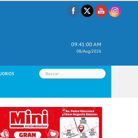
09:41:01 AM
08/Aug/2026
Buscar:
UORIOS