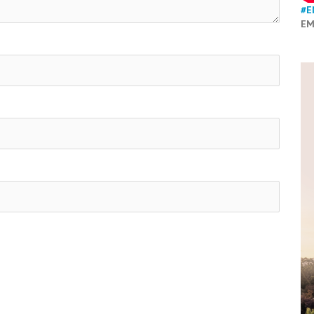
#E
EM