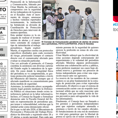
#E
ÍD