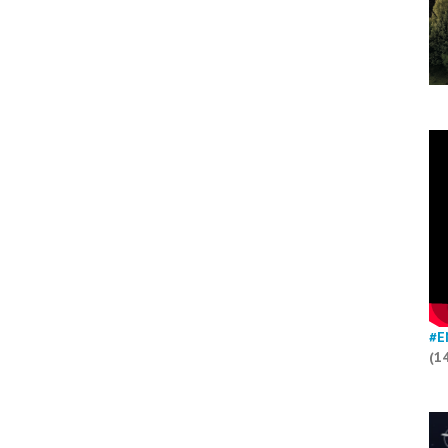
#E
(1