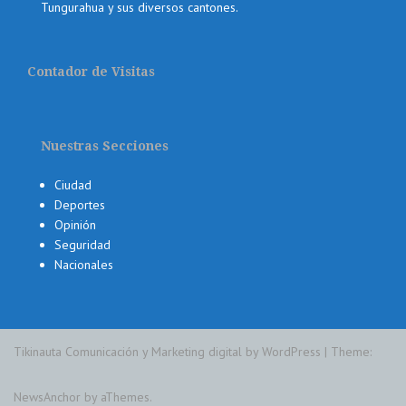
Tungurahua y sus diversos cantones.
Contador de Visitas
Nuestras Secciones
Ciudad
Deportes
Opinión
Seguridad
Nacionales
Tikinauta Comunicación y Marketing digital by WordPress
|
Theme:
NewsAnchor
by aThemes.