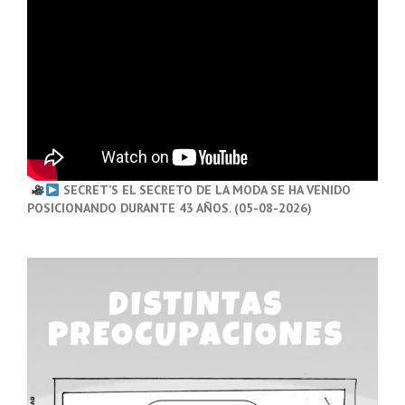
SECRET’S EL SECRETO DE LA MODA SE HA VENIDO
POSICIONANDO DURANTE 43 AÑOS. (05-08-2026)