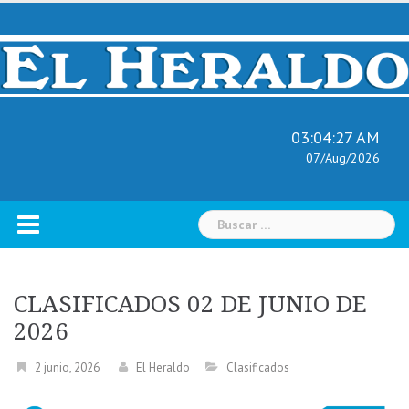
Skip
to
content
03:04:28 AM
07/Aug/2026
Buscar:
CLASIFICADOS 02 DE JUNIO DE
2026
2 junio, 2026
El Heraldo
Clasificados