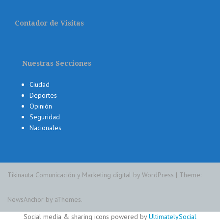
Contador de Visitas
Nuestras Secciones
Ciudad
Deportes
Opinión
Seguridad
Nacionales
Tikinauta Comunicación y Marketing digital by WordPress
|
Theme:
NewsAnchor
by aThemes.
Social media & sharing icons powered by
UltimatelySocial