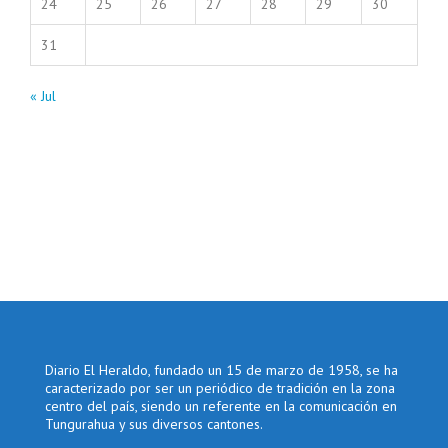
24
25
26
27
28
29
30
31
« Jul
Diario El Heraldo, fundado un 15 de marzo de 1958, se ha
caracterizado por ser un periódico de tradición en la zona
centro del país, siendo un referente en la comunicación en
Tungurahua y sus diversos cantones.