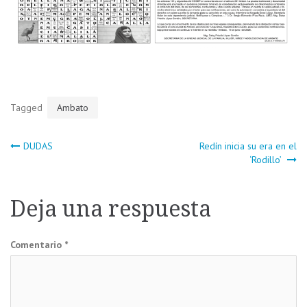
Tagged
Ambato
Navegación
DUDAS
Redín inicia su era en el
‘Rodillo’
de
Deja una respuesta
entradas
Comentario
*