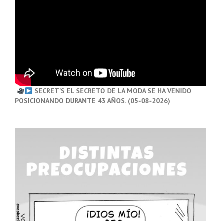
SECRET’S EL SECRETO DE LA MODA SE HA VENIDO
POSICIONANDO DURANTE 43 AÑOS. (05-08-2026)