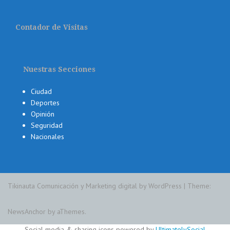
Contador de Visitas
Nuestras Secciones
Ciudad
Deportes
Opinión
Seguridad
Nacionales
Tikinauta Comunicación y Marketing digital by WordPress
|
Theme:
NewsAnchor
by aThemes.
Social media & sharing icons powered by
UltimatelySocial