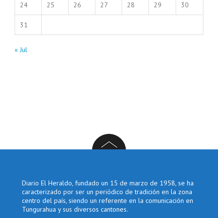
24
25
26
27
28
29
30
31
« Jul
Diario El Heraldo, fundado un 15 de marzo de 1958, se ha
caracterizado por ser un periódico de tradición en la zona
centro del país, siendo un referente en la comunicación en
Tungurahua y sus diversos cantones.