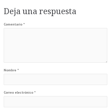
de
Deja una respuesta
entradas
Comentario
*
Nombre
*
Correo electrónico
*