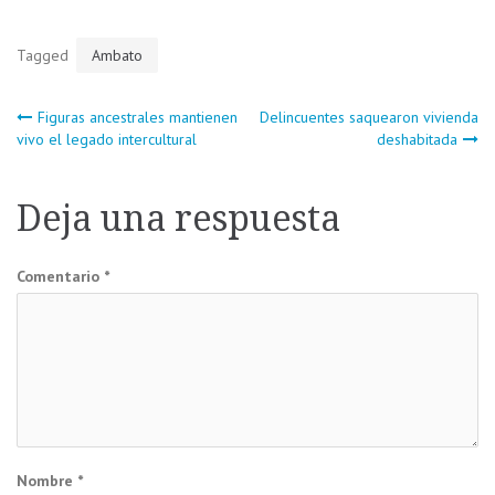
Tagged
Ambato
Navegación
Figuras ancestrales mantienen
Delincuentes saquearon vivienda
vivo el legado intercultural
deshabitada
de
Deja una respuesta
entradas
Comentario
*
Nombre
*