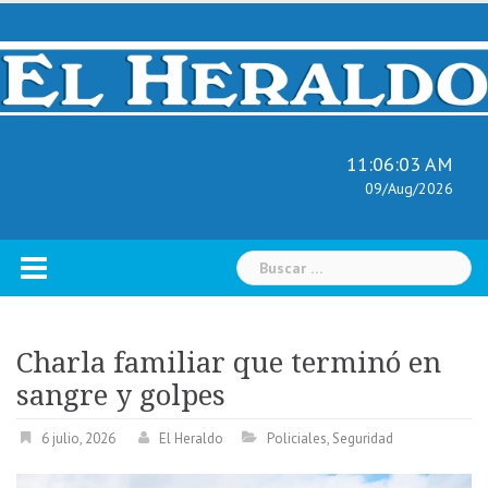
Skip
to
content
11:06:04 AM
09/Aug/2026
Buscar:
Charla familiar que terminó en
sangre y golpes
6 julio, 2026
El Heraldo
Policiales
,
Seguridad