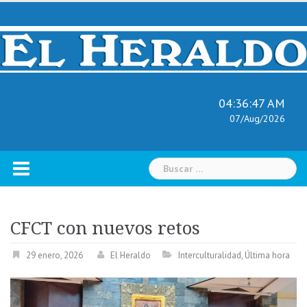
Skip
to
content
04:36:48 AM
07/Aug/2026
Buscar:
CFCT con nuevos retos
29 enero, 2026
El Heraldo
Interculturalidad
,
Última hora