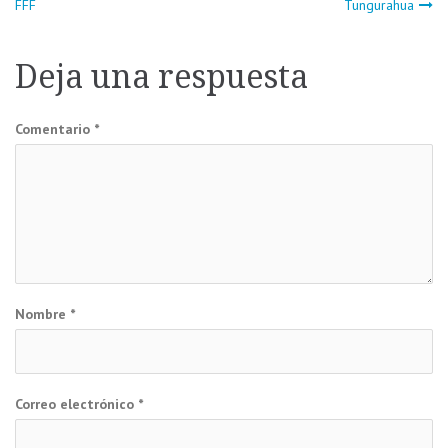
FFF
Tungurahua
de
Deja una respuesta
entradas
Comentario
*
Nombre
*
Correo electrónico
*