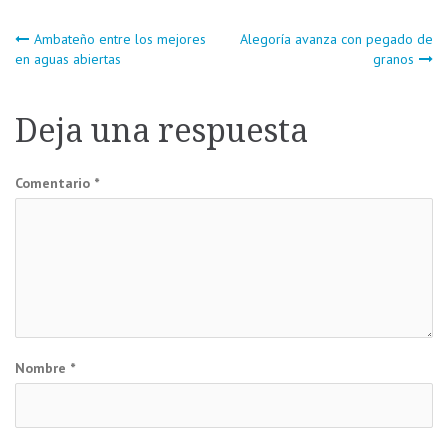
Navegación
Ambateño entre los mejores
Alegoría avanza con pegado de
en aguas abiertas
granos
de
Deja una respuesta
entradas
Comentario
*
Nombre
*