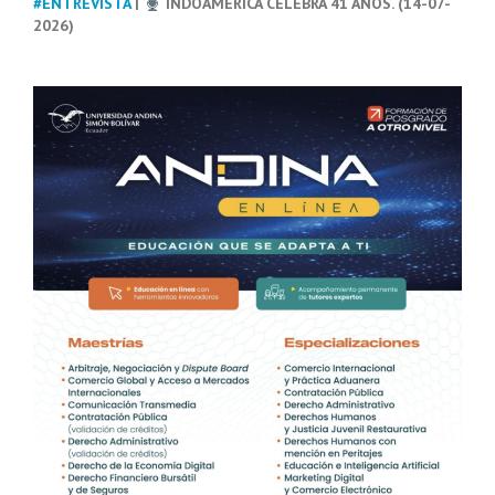
#ENTREVISTA
|
INDOAMÉRICA CELEBRA 41 AÑOS. (14-07-
2026)