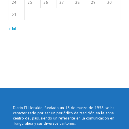
24
25
26
27
28
29
30
31
« Jul
Diario El Heraldo, fundado un 15 de marzo de 1958, se ha
caracterizado por ser un periódico de tradición en la zona
centro del país, siendo un referente en la comunicación en
Tungurahua y sus diversos cantones.