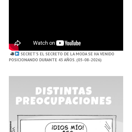
SECRET’S EL SECRETO DE LA MODA SE HA VENIDO
POSICIONANDO DURANTE 43 AÑOS. (05-08-2026)