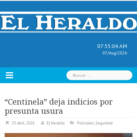
Skip
to
content
07:55:05 AM
07/Aug/2026
Buscar:
“Centinela” deja indicios por
presunta usura
23 abril, 2026
El Heraldo
Policiales
,
Seguridad