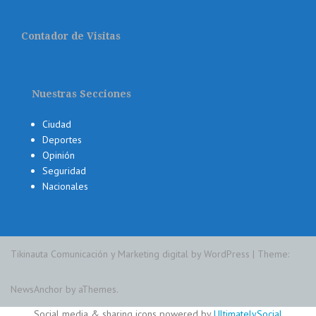
Contador de Visitas
Nuestras Secciones
Ciudad
Deportes
Opinión
Seguridad
Nacionales
Tikinauta Comunicación y Marketing digital by WordPress
|
Theme:
NewsAnchor
by aThemes.
Social media & sharing icons powered by
UltimatelySocial