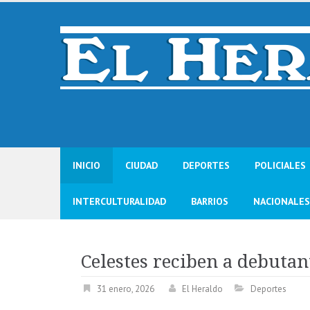
Skip
to
content
INICIO
CIUDAD
DEPORTES
POLICIALES
INTERCULTURALIDAD
BARRIOS
NACIONALES
Celestes reciben a debutan
31 enero, 2026
El Heraldo
Deportes