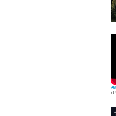
#E
(1