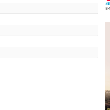
#E
EM