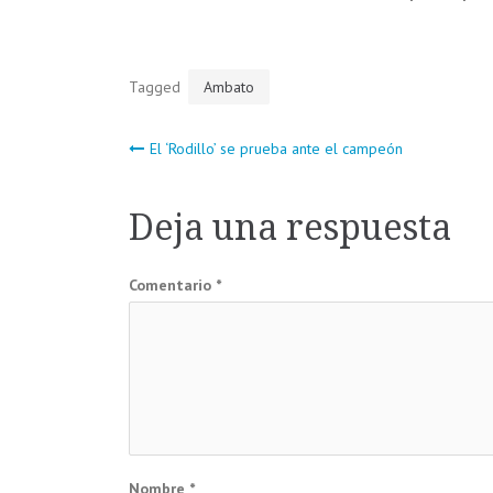
Tagged
Ambato
Navegación
El ‘Rodillo’ se prueba ante el campeón
de
Deja una respuesta
entradas
Comentario
*
Nombre
*