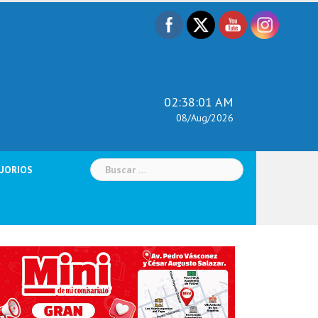
02:38:03 AM
08/Aug/2026
Buscar:
UORIOS