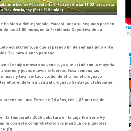
a ante Leones FC debutante en la Serie A, a las 11:00 horas, en la
a Providencia, hoy. (Foto El Heraldo)
e ha sido a doble jornada, Macará juega su segundo partido
#E
 de las 11:00 horas, en la Residencia Deportiva de La
ÍD
uelo ecuatoriano, ya que el pasado fin de semana jugó ante
rable 2-1 para elenco peruano.
uvo el equipo mostró solvencia, ya que actuó con la mayoría
 anterior y pocos nuevos refuerzos. Está semana las
e física y técnico-táctico, donde el timonel uruguayo
ntre ellos el defensa central uruguayo Santiago Etchebarne,
ro argentino Luca Ferro, de 24 años, con 1,83 metros de
en la temporada 2026 debutará en la Liga Pro Serie A y
mina con este comprobatorio y la plantilla de jugadores
da. (D)