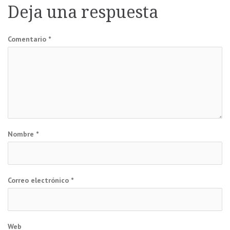
Deja una respuesta
entradas
Comentario
*
Nombre
*
Correo electrónico
*
Web