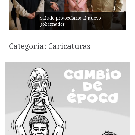
Pelileo conmemora 77 años del
terremoto
Categoría:
Caricaturas