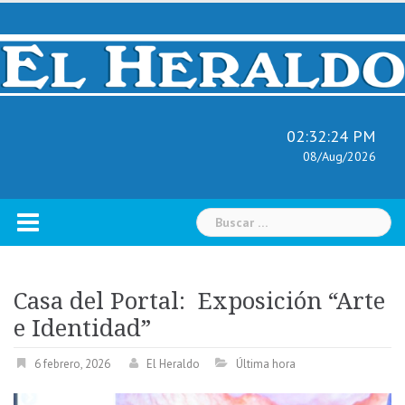
Skip
to
content
02:32:25 PM
08/Aug/2026
Buscar:
Casa del Portal: Exposición “Arte
e Identidad”
6 febrero, 2026
El Heraldo
Última hora