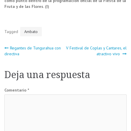
como punto dentro de la programación oficial de la Fiesta de la
Fruta y de las Flores. (I)
Tagged
Ambato
Navegación
Regantes de Tungurahua con
V Festival de Coplas y Cantares, el
directiva
atractivo vivo
de
Deja una respuesta
entradas
Comentario
*