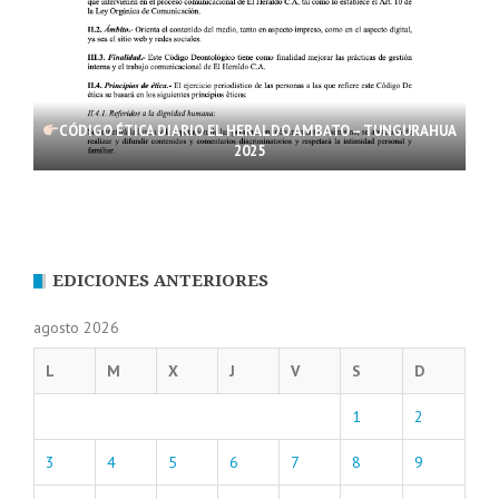
CÓDIGO ÉTICA DIARIO EL HERALDO AMBATO – TUNGURAHUA
2025
EDICIONES ANTERIORES
agosto 2026
L
M
X
J
V
S
D
1
2
3
4
5
6
7
8
9