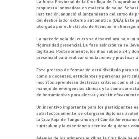
La Junta Provincial de la Cruz Roja de Tungurahua 
propuesta innovadora en materia de salud. Sebast
institución, anunció el lanzamiento del curso de p
del desfibrilador externo automático (DEA). Este 
otorgado por el Instituto de Atención en Emergenc
La metodología del curso se desarrollará bajo un mo
rigurosidad presencial. La fase asincrónica se lle
digitales. Posteriormente, los días sábado 24 y do
presencial para realizar simulaciones y prácticas a
Este proceso de formación está diseñado para ser i
como a docentes, estudiantes y personas particula
inscritos aprenderán destrezas críticas como el c
manejo de emergencias clínicas y la toma correcta d
de herramientas para alertar y asistir eficazmente
Un incentivo importante para los participantes es l
satisfactoriamente, se otorgarán diplomas avalado
la Cruz Roja de Tungurahua y el Comité Americano 
currículum y la experiencia técnica de quienes co
Además de los primeros auxilios, la Cruz Roja ha p