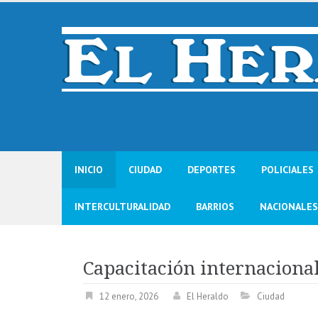
Skip
to
content
INICIO
CIUDAD
DEPORTES
POLICIALES
INTERCULTURALIDAD
BARRIOS
NACIONALES
Capacitación internaciona
12 enero, 2026
El Heraldo
Ciudad