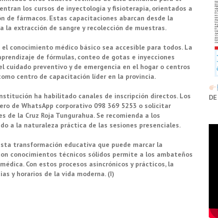
ntran los cursos de inyectología y fisioterapia, orientados a
ón de fármacos. Estas capacitaciones abarcan desde la
a la extracción de sangre y recolección de muestras.
 el conocimiento médico básico sea accesible para todos. La
 aprendizaje de fórmulas, conteo de gotas e inyecciones
l cuidado preventivo y de emergencia en el hogar o centros
 como centro de capacitación líder en la provincia.
institución ha habilitado canales de inscripción directos. Los
DE
ro de WhatsApp corporativo 098 369 5253 o solicitar
les de la Cruz Roja Tungurahua. Se recomienda a los
do a la naturaleza práctica de las sesiones presenciales.
 esta transformación educativa que puede marcar la
ño con conocimientos técnicos sólidos permite a los ambateños
édica. Con estos procesos asincrónicos y prácticos, la
s y horarios de la vida moderna. (I)