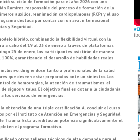
inició su ciclo de formación para el año 2026 con una
ián Ramírez, responsable del proceso de formación de la
rimeros auxilios, reanimación cardiopulmonar (RCP) y el uso
programa destaca por contar con un aval internacional
ias y Seguridad.
#E
ÍD
delo híbrido, combinando la flexibilidad virtual con la
vará a cabo del 19 al 23 de enero a través de plataformas
mingo 25 de enero, los participantes asistirán de manera
l 100%, garantizando el desarrollo de habilidades reales.
nclusivo, dirigiéndose tanto a profesionales de la salud
res que deseen estar preparadas ante un siniestro. Los
ontrol de hemorragias, la atención de traumatismos, el
e signos vitales. El objetivo final es dotar a la ciudadanía
 a los servicios de emergencias.
a obtención de una triple certificación. Al concluir el curso
s por el Instituto de Atención en Emergencias y Seguridad,
de Trauma. Esta acreditación potencia significativamente el
mpleten el programa formativo.
lanificado otros talleres técnicos de alta demanda para el