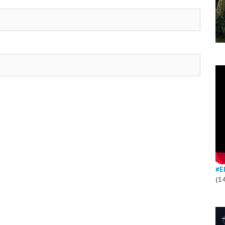
#E
(1