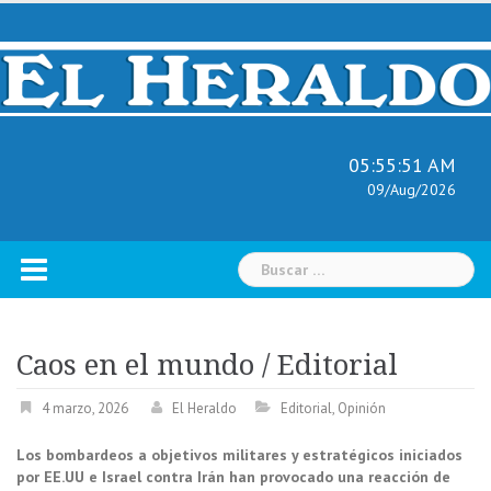
Skip
to
content
05:55:52 AM
09/Aug/2026
Buscar:
Caos en el mundo / Editorial
4 marzo, 2026
El Heraldo
Editorial
,
Opinión
Los bombardeos a objetivos militares y estratégicos iniciados
por EE.UU e Israel contra Irán han provocado una reacción de