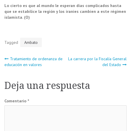
Lo cierto es que al mundo le esperan días complicados hasta
que se estabilice la región y los iranies cambien a este régimen
islamista. (O)
Tagged
Ambato
Navegación
Tratamiento de ordenanza de
La carrera por la Fiscalía General
educación en valores
del Estado
de
Deja una respuesta
entradas
Comentario
*