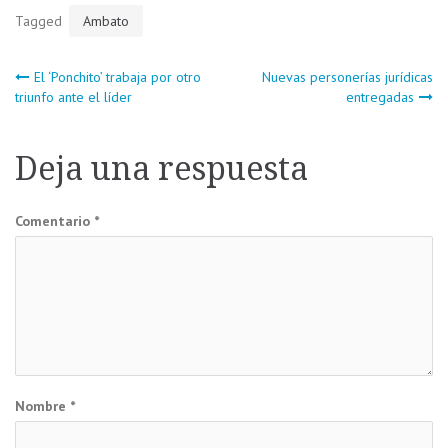
Tagged
Ambato
Navegación
El ‘Ponchito’ trabaja por otro
Nuevas personerías jurídicas
triunfo ante el líder
entregadas
de
Deja una respuesta
entradas
Comentario
*
Nombre
*