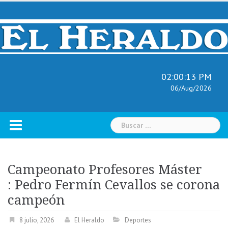
Skip
to
content
02:00:14 PM
06/Aug/2026
Buscar:
Campeonato Profesores Máster
: Pedro Fermín Cevallos se corona
campeón
8 julio, 2026
El Heraldo
Deportes