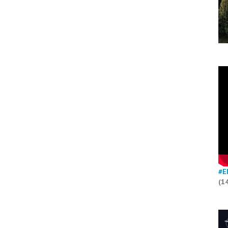
#E
(1