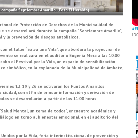
a campaña Septiembre Amarillo. (Foto El Heraldo)
tonal de Protección de Derechos de la Municipalidad de
#E
e se desarrollará durante la campaña “Septiembre Amarillo”,
ÍD
 y la prevención de riesgos autolíticos.
on el taller “Salva una Vida”, que abordará la proyección de
evento se realizará en el auditorio Eugenia Mera a las 10:00
cabo el Festival por la Vida, un espacio de sensibilización
azo simbólico, en la explanada de la Municipalidad de Ambato,
iernes 12, 19 y 26 se activarán los Puntos Amarillos,
 ciudad, con el fin de brindar información y derivación de
das se desarrollarán a partir de las 11:00 horas.
o “Salud Mental, un tema de todos”, encuentro académico y
diálogo en torno al bienestar emocional, en el auditorio del
Unidos por la Vida, feria interinstitucional de prevención y