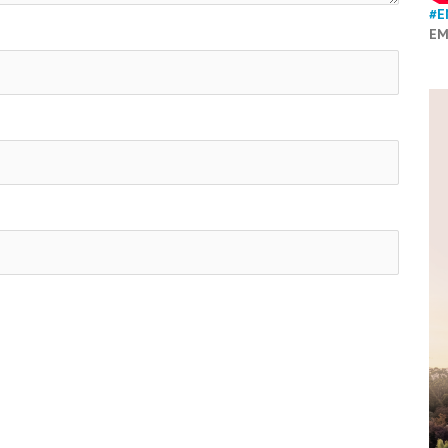
#E
EM