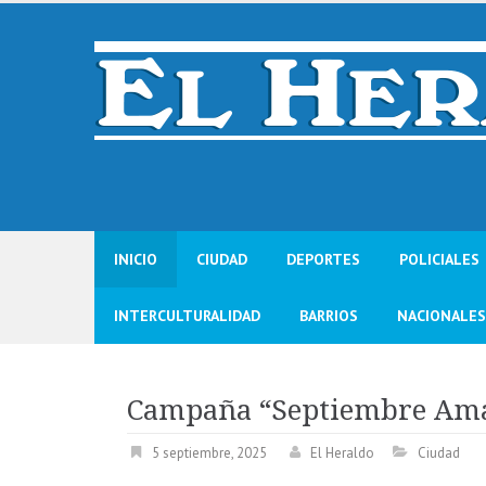
Skip
to
content
INICIO
CIUDAD
DEPORTES
POLICIALES
INTERCULTURALIDAD
BARRIOS
NACIONALES
Campaña “Septiembre Ama
5 septiembre, 2025
El Heraldo
Ciudad