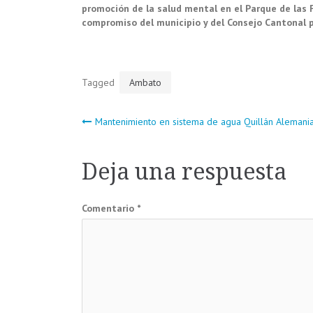
promoción de la salud mental en el Parque de las Fl
compromiso del municipio y del Consejo Cantonal p
Tagged
Ambato
Navegación
Mantenimiento en sistema de agua Quillán Alemani
de
Deja una respuesta
entradas
Comentario
*