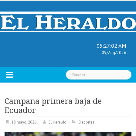
Skip
to
content
05:27:04 AM
09/Aug/2026
Buscar:
Campana primera baja de
Ecuador
18 mayo, 2026
El Heraldo
Deportes