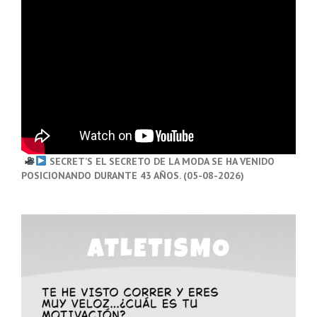
SECRET’S EL SECRETO DE LA MODA SE HA VENIDO
POSICIONANDO DURANTE 43 AÑOS. (05-08-2026)