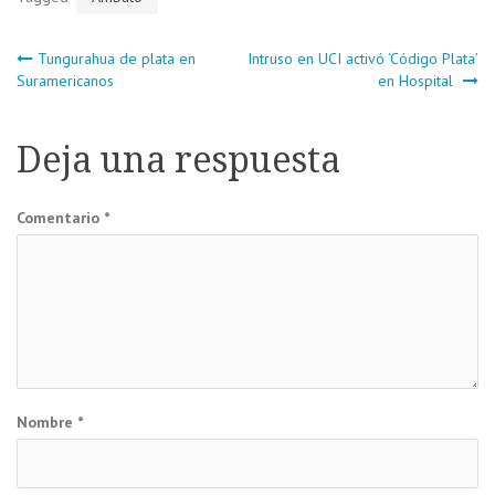
Navegación
Tungurahua de plata en
Intruso en UCI activó ‘Código Plata’
Suramericanos
en Hospital
de
Deja una respuesta
entradas
Comentario
*
Nombre
*