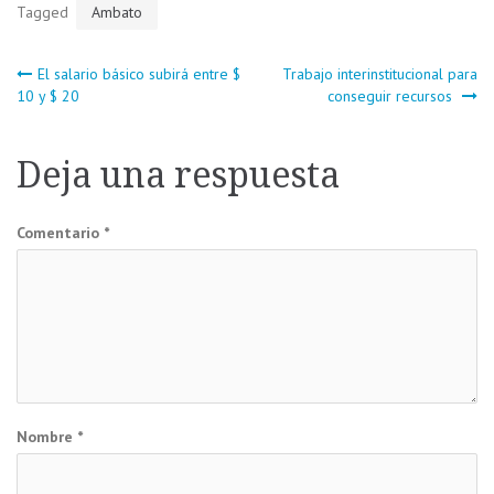
Tagged
Ambato
Navegación
El salario básico subirá entre $
Trabajo interinstitucional para
10 y $ 20
conseguir recursos
de
Deja una respuesta
entradas
Comentario
*
Nombre
*