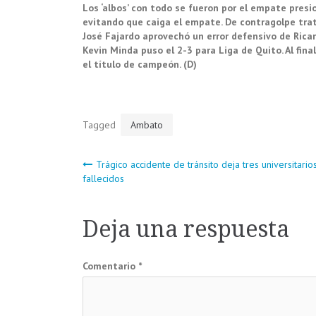
Los ‘albos’ con todo se fueron por el empate pres
evitando que caiga el empate. De contragolpe trató 
José Fajardo aprovechó un error defensivo de Ricard
Kevin Minda puso el 2-3 para Liga de Quito. Al fina
el título de campeón. (D)
Tagged
Ambato
Navegación
Trágico accidente de tránsito deja tres universitario
fallecidos
de
Deja una respuesta
entradas
Comentario
*