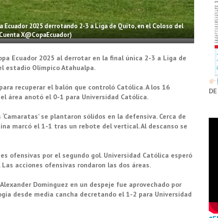
a Ecuador 2025 derrotando 2-3 a Liga de Quito, en el Coloso del
o Cuenta X@CopaEcuador)
a Ecuador 2025 al derrotar en la final única 2-3 a Liga de
 el estadio Olímpico Atahualpa.
 para recuperar el balón que controló Católica. A los 16
DE
el área anotó el 0-1 para Universidad Católica.
os ‘Camaratas’ se plantaron sólidos en la defensiva. Cerca de
dina marcó el 1-1 tras un rebote del vertical. Al descanso se
es ofensivas por el segundo gol. Universidad Católica esperó
 Las acciones ofensivas rondaron las dos áreas.
ro Alexander Domínguez en un despeje fue aprovechado por
ogía desde media cancha decretando el 1-2 para Universidad