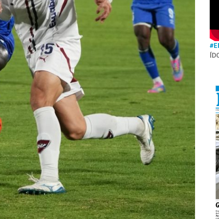
#E
ÍD