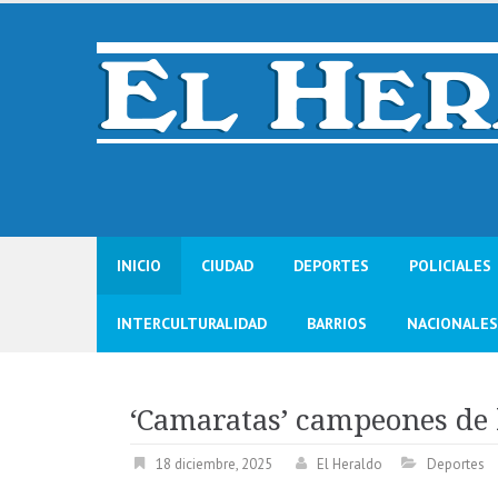
Skip
to
content
INICIO
CIUDAD
DEPORTES
POLICIALES
INTERCULTURALIDAD
BARRIOS
NACIONALES
‘Camaratas’ campeones de
18 diciembre, 2025
El Heraldo
Deportes