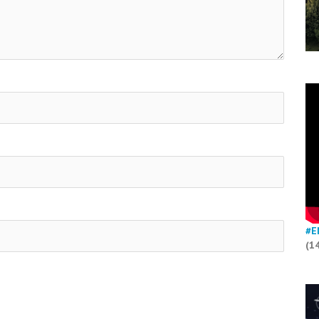
#E
(1