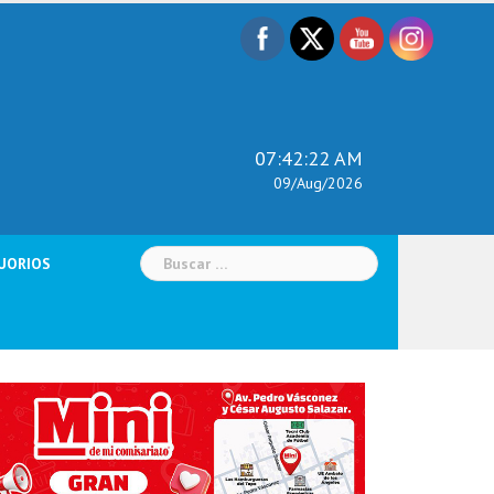
07:42:24 AM
09/Aug/2026
Buscar:
UORIOS