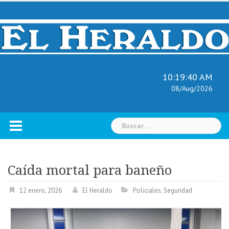
Skip
to
content
10:19:41 AM
08/Aug/2026
Buscar:
Caída mortal para baneño
12 enero, 2026
El Heraldo
Policiales
,
Seguridad