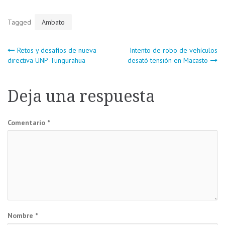
Tagged
Ambato
Navegación
Retos y desafíos de nueva
Intento de robo de vehículos
directiva UNP-Tungurahua
desató tensión en Macasto
de
Deja una respuesta
entradas
Comentario
*
Nombre
*