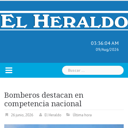
Skip
to
content
03:36:05 AM
09/Aug/2026
Buscar:
Bomberos destacan en
competencia nacional
26 junio, 2026
El Heraldo
Última hora