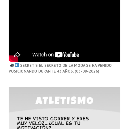
SECRET’S EL SECRETO DE LA MODA SE HA VENIDO
POSICIONANDO DURANTE 43 AÑOS. (05-08-2026)