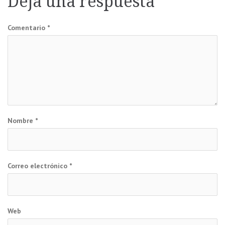
Deja una respuesta
entradas
Comentario
*
Nombre
*
Correo electrónico
*
Web