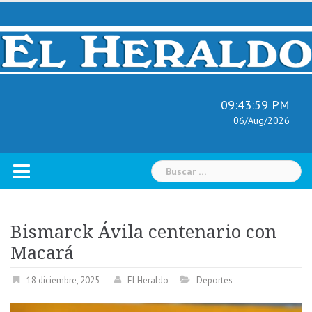
Skip
to
content
09:44:00 PM
06/Aug/2026
Buscar:
Bismarck Ávila centenario con
Macará
18 diciembre, 2025
El Heraldo
Deportes