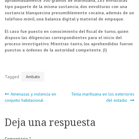
aproximadamente 500 gramos de marihuana, 183 envolturas
tipo paquete de la misma sustancia, dos envolturas con una
sustancia blanquecina presumiblemente cocaína, además de un
teléfono móvil, una balanza digital y material de empaque.
El caso fue puesto en conocimiento del fiscal de turno, quien
dispuso las diligencias correspondientes para el inicio del
proceso investigativo. Mientras tanto, los aprehendidos fueron
puestos a órdenes de la autoridad competente. (I)
Tagged
Ambato
Navegación
Amenazas y violencia en
Tenía marihuana en los exteriores
conjunto habitacional
del estadio
de
Deja una respuesta
entradas
Comentario
*