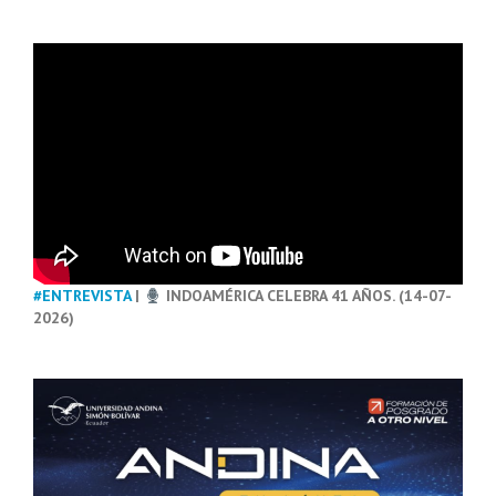
#ENTREVISTA
|
INDOAMÉRICA CELEBRA 41 AÑOS. (14-07-
2026)