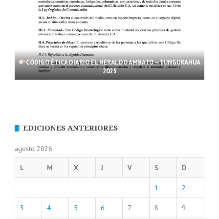
CÓDIGO ÉTICA DIARIO EL HERALDO AMBATO – TUNGURAHUA
2025
EDICIONES ANTERIORES
agosto 2026
L
M
X
J
V
S
D
1
2
3
4
5
6
7
8
9