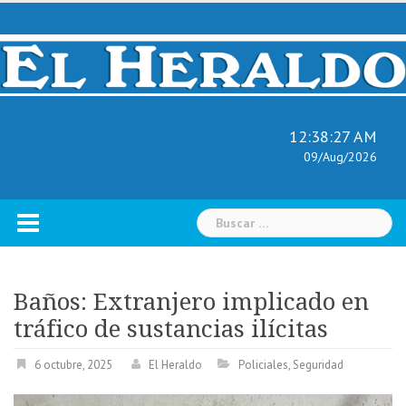
Skip
to
content
12:38:28 AM
09/Aug/2026
Buscar:
Baños: Extranjero implicado en
tráfico de sustancias ilícitas
6 octubre, 2025
El Heraldo
Policiales
,
Seguridad