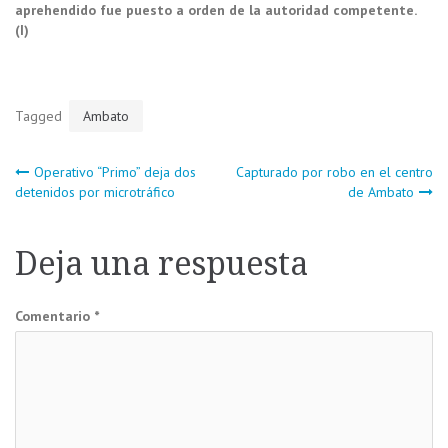
aprehendido fue puesto a orden de la autoridad competente.
(I)
Tagged
Ambato
Navegación
Operativo “Primo” deja dos
Capturado por robo en el centro
detenidos por microtráfico
de Ambato
de
Deja una respuesta
entradas
Comentario
*