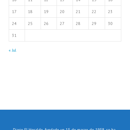
17
18
19
20
21
22
23
24
25
26
27
28
29
30
31
« Jul
Diario El Heraldo, fundado un 15 de marzo de 1958, se ha