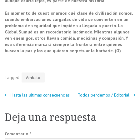
aunque ocurra lejos, es parte de nuestra historia.
Es momento de cuestionarnos qué clase de civilización somos,
cuando embarcaciones cargadas de vida se convierten en un
problema de seguridad que impide su llegada a puerto. La
Global Sumud es un recordatorio incómodo. Mientras algunos
ven enemigos, otros llevan comida, medicinas y compasión. Y
esa diferencia marcará siempre la frontera entre quienes
buscan la paz y los que quieren perpetuar la barbarie. (O)
Tagged
Ambato
Navegación
Hasta las últimas consecuencias
Todos perdemos / Editorial
de
Deja una respuesta
entradas
Comentario
*