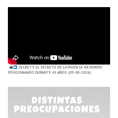
SECRET’S EL SECRETO DE LA MODA SE HA VENIDO
POSICIONANDO DURANTE 43 AÑOS. (05-08-2026)