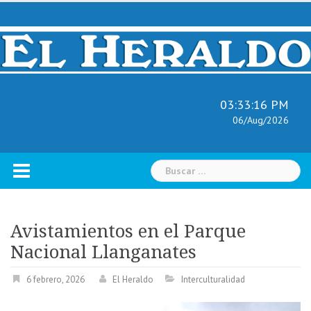
Skip
to
content
03:33:18 PM
06/Aug/2026
Buscar:
Avistamientos en el Parque
Nacional Llanganates
6 febrero, 2026
El Heraldo
Interculturalidad