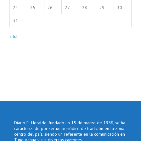
24
25
26
27
28
29
30
31
« Jul
Diario El Heraldo, fundado un 15 de marzo de 1958, se ha
caracterizado por ser un periódico de tradición en la zona
centro del país, siendo un referente en la comunicación en
Tungurahua y sus diversos cantones.