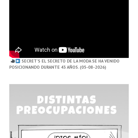
SECRET’S EL SECRETO DE LA MODA SE HA VENIDO
POSICIONANDO DURANTE 43 AÑOS. (05-08-2026)