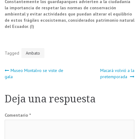
Constantemente los guardaparques advierten a la ciudadanía
la importancia de respetar las normas de conservación
ambiental y evitar actividades que puedan alterar el equilibrio
de estos frágiles ecosistemas, considerados patrimonio natural
del Ecuador. (I)
Tagged
Ambato
Navegación
Museo Montalvo se viste de
Macará volvió a la
gala
pretemporada
de
Deja una respuesta
entradas
Comentario
*