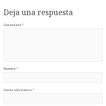
de
Deja una respuesta
entradas
Comentario
*
Nombre
*
Correo electrónico
*