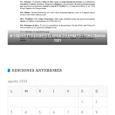
CÓDIGO ÉTICA DIARIO EL HERALDO AMBATO – TUNGURAHUA
2025
EDICIONES ANTERIORES
agosto 2026
L
M
X
J
V
S
D
1
2
3
4
5
6
7
8
9