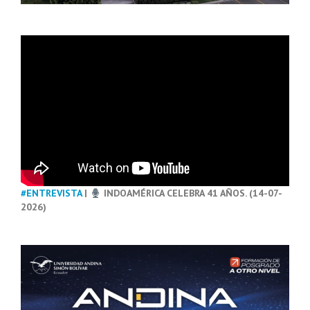
#ENTREVISTA
|
INDOAMÉRICA CELEBRA 41 AÑOS. (14-07-
2026)