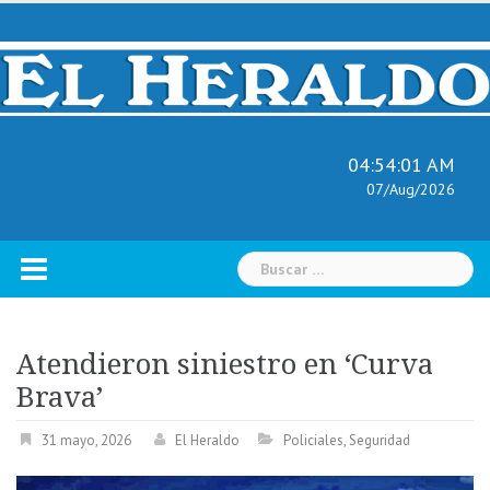
Skip
to
content
04:54:01 AM
07/Aug/2026
Buscar:
Atendieron siniestro en ‘Curva
Brava’
31 mayo, 2026
El Heraldo
Policiales
,
Seguridad