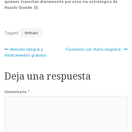
quienes transitan diariamente por esta vía estratégica de
Huachi Grande. (I)
Tagged
Ambato
Navegación
Atención integral y
Formación con charla magistral
medicamentos gratuitos
de
Deja una respuesta
entradas
Comentario
*