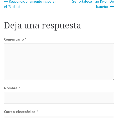
Navegación
Reacondicionamiento físico en
Se fortalece Tae Kwon Do
el ‘Rodillo’
baneño
de
Deja una respuesta
entradas
Comentario
*
Nombre
*
Correo electrónico
*