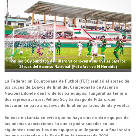
Pelileo SC y Santiago de Píllaro ya conocen a sus rivales para los
16avos del Ascenso Nacional. (Foto Archivo El Heraldo)
La Federación Ecuatoriana de Fútbol (FEF) realizó el sorteo de
los cruces de 16avos de final del Campeonato de Ascenso
Nacional, donde dentro de los 32 equipos, Tungurahua tiene a
dos representantes, Pelileo SC y Santiago de Píllaro, que
buscarán su paso a octavos de final en partidos de ida y vuelta.
En esta instancia se evitó que no haya cruce entre equipos de
las mismas asociaciones, lo que sí podrá suceder en las
siguientes rondas. Los dos equipos que llegarán a la final serán
los que asciendan a la Serie B en la temporada 2026.