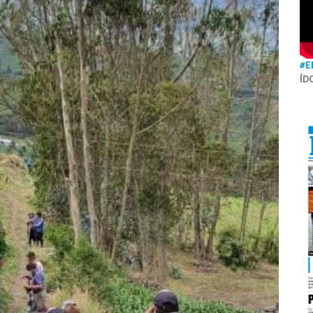
#E
ÍD