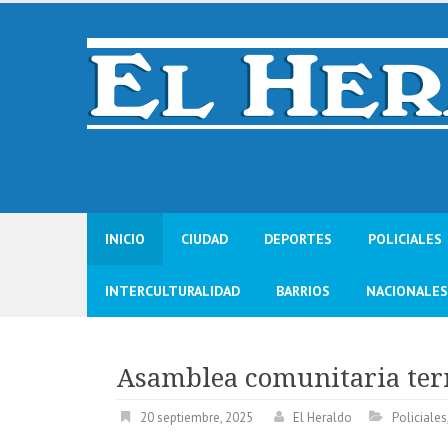
Skip
to
content
INICIO
CIUDAD
DEPORTES
POLICIALES
INTERCULTURALIDAD
BARRIOS
NACIONALES
Asamblea comunitaria ter
20 septiembre, 2025
El Heraldo
Policiales