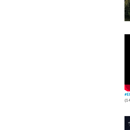
#E
(1