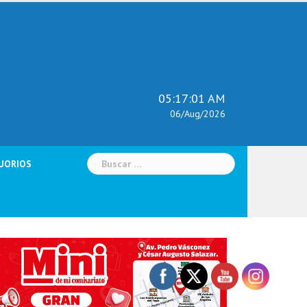
05:17:02 AM
06/Aug/2026
Buscar:
UORIOS