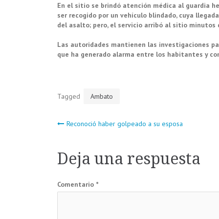
En el sitio se brindó atención médica al guardia h
ser recogido por un vehículo blindado, cuya llega
del asalto; pero, el servicio arribó al sitio minutos
Las autoridades mantienen las investigaciones para
que ha generado alarma entre los habitantes y com
Tagged
Ambato
Navegación
Reconoció haber golpeado a su esposa
de
Deja una respuesta
entradas
Comentario
*