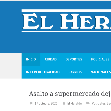
Skip
to
content
INICIO
CIUDAD
DEPORTES
POLICIALES
INTERCULTURALIDAD
BARRIOS
NACIONALES
Asalto a supermercado dej
17 octubre, 2025
El Heraldo
Policiales
,
Se