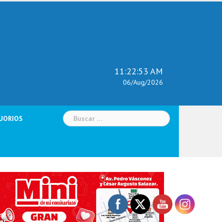
11:22:54 AM
06/Aug/2026
Buscar:
UORIOS