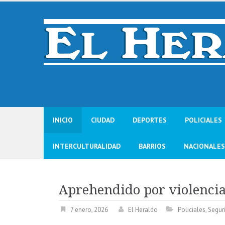
Skip
to
content
INICIO
CIUDAD
DEPORTES
POLICIALES
INTERCULTURALIDAD
BARRIOS
NACIONALES
Aprehendido por violencia
7 enero, 2026
El Heraldo
Policiales
,
Segur