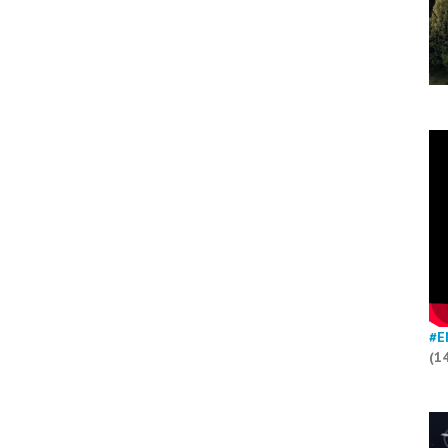
#E
(1