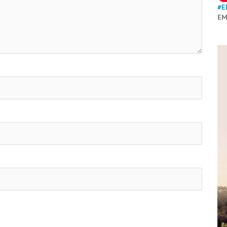
#E
EM