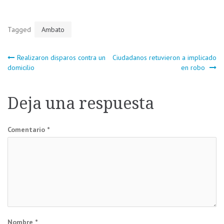
Tagged
Ambato
Navegación
Realizaron disparos contra un
Ciudadanos retuvieron a implicado
domicilio
en robo
de
Deja una respuesta
entradas
Comentario
*
Nombre
*