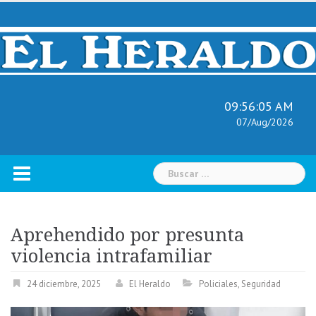
Skip
to
content
09:56:06 AM
07/Aug/2026
Buscar:
Aprehendido por presunta
violencia intrafamiliar
24 diciembre, 2025
El Heraldo
Policiales
,
Seguridad