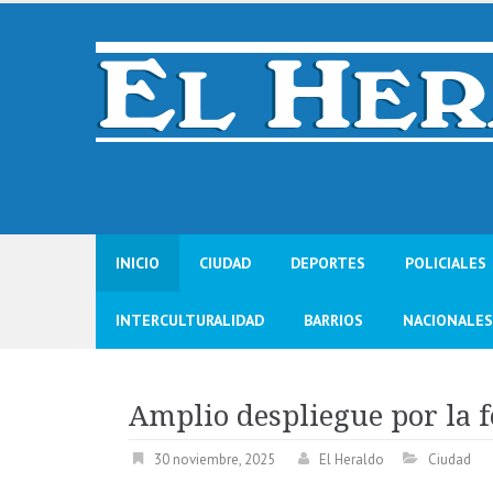
Skip
to
content
INICIO
CIUDAD
DEPORTES
POLICIALES
INTERCULTURALIDAD
BARRIOS
NACIONALES
Amplio despliegue por la 
30 noviembre, 2025
El Heraldo
Ciudad