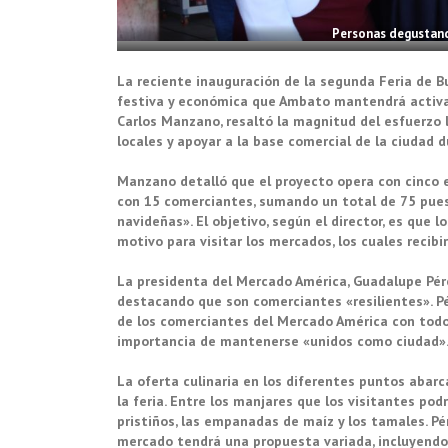
Personas degustando
La reciente inauguración de la segunda Feria de 
festiva y económica que Ambato mantendrá activa a 
Carlos Manzano, resaltó la magnitud del esfuerzo l
locales y apoyar a la base comercial de la ciudad
Manzano detalló que el proyecto opera con cinco 
con 15 comerciantes, sumando un total de 75 pues
navideñas». El objetivo, según el director, es que
motivo para visitar los mercados, los cuales recibi
La presidenta del Mercado América, Guadalupe Pér
destacando que son comerciantes «resilientes». Pér
de los comerciantes del Mercado América con todo 
importancia de mantenerse «unidos como ciudad»
La oferta culinaria en los diferentes puntos abar
la feria. Entre los manjares que los visitantes p
pristiños, las empanadas de maíz y los tamales. 
mercado tendrá una propuesta variada, incluyendo