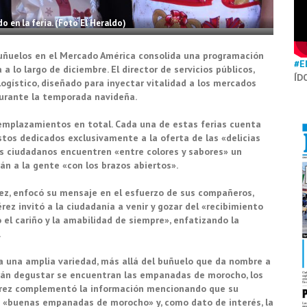
 en la feria. (Foto El Heraldo)
Buñuelos en el Mercado América consolida una programación
#E
lo largo de diciembre. El director de servicios públicos,
ÍD
ogístico, diseñado para inyectar vitalidad a los mercados
 durante la temporada navideña.
emplazamientos en total. Cada una de estas ferias cuenta
tos dedicados exclusivamente a la oferta de las «delicias
 los ciudadanos encuentren «entre colores y sabores» un
rán a la gente «con los brazos abiertos».
ez, enfocó su mensaje en el esfuerzo de sus compañeros,
ez invitó a la ciudadanía a venir y gozar del «recibimiento
el cariño y la amabilidad de siempre», enfatizando la
.
ca una amplia variedad, más allá del buñuelo que da nombre a
odrán degustar se encuentran las empanadas de morocho, los
Pérez complementó la información mencionando que su
 «buenas empanadas de morocho» y, como dato de interés, la