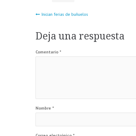
Navegación
Inician ferias de buñuelos
de
Deja una respuesta
entradas
Comentario
*
Nombre
*
Correo electrónico
*