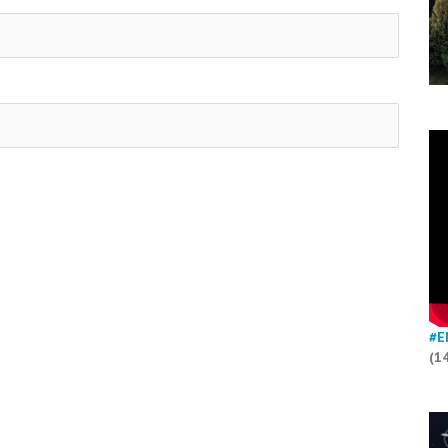
#E
(1