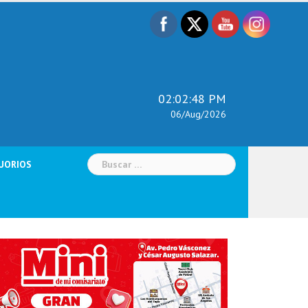
02:02:50 PM
06/Aug/2026
Buscar:
UORIOS