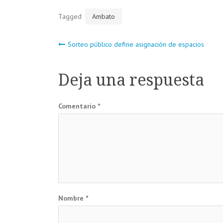
Tagged
Ambato
Navegación
Sorteo público define asignación de espacios
de
Deja una respuesta
entradas
Comentario
*
Nombre
*