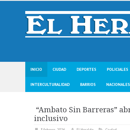
Skip
to
content
INICIO
CIUDAD
DEPORTES
POLICIALES
INTERCULTURALIDAD
BARRIOS
NACIONALES
“Ambato Sin Barreras” abr
inclusivo
3 febrero, 2026
El Heraldo
Ciudad