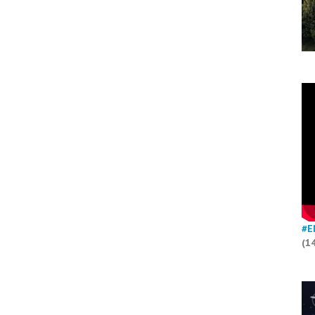
#E
(1