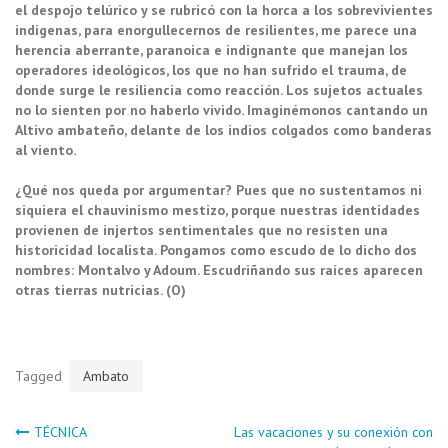
el despojo telúrico y se rubricó con la horca a los sobrevivientes
indígenas, para enorgullecernos de resilientes, me parece una
herencia aberrante, paranoica e indignante que manejan los
operadores ideológicos, los que no han sufrido el trauma, de
donde surge le resiliencia como reacción. Los sujetos actuales
no lo sienten por no haberlo vivido. Imaginémonos cantando un
Altivo ambateño, delante de los indios colgados como banderas
al viento.
¿Qué nos queda por argumentar? Pues que no sustentamos ni
siquiera el chauvinismo mestizo, porque nuestras identidades
provienen de injertos sentimentales que no resisten una
historicidad localista. Pongamos como escudo de lo dicho dos
nombres: Montalvo y Adoum. Escudriñando sus raíces aparecen
otras tierras nutricias. (O)
Tagged
Ambato
Navegación
TÉCNICA
Las vacaciones y su conexión con