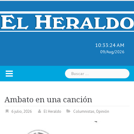
Skip
to
content
10:33:25 AM
09/Aug/2026
Buscar:
Ambato en una canción
6 julio, 2026
El Heraldo
Columnistas
,
Opinión