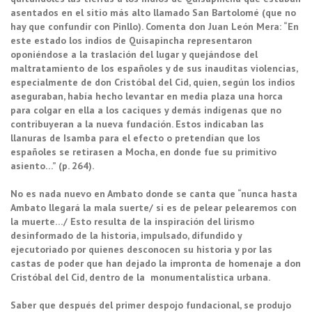
asentados en el sitio más alto llamado San Bartolomé (que no
hay que confundir con Pinllo). Comenta don Juan León Mera: “En
este estado los indios de Quisapincha representaron
oponiéndose a la traslación del lugar y quejándose del
maltratamiento de los españoles y de sus inauditas violencias,
especialmente de don Cristóbal del Cid, quien, según los indios
aseguraban, había hecho levantar en media plaza una horca
para colgar en ella a los caciques y demás indígenas que no
contribuyeran a la nueva fundación. Estos indicaban las
llanuras de Isamba para el efecto o pretendían que los
españoles se retirasen a Mocha, en donde fue su primitivo
asiento…” (p. 264).
No es nada nuevo en Ambato donde se canta que “nunca hasta
Ambato llegará la mala suerte/ si es de pelear pelearemos con
la muerte…/ Esto resulta de la inspiración del lirismo
desinformado de la historia, impulsado, difundido y
ejecutoriado por quienes desconocen su historia y por las
castas de poder que han dejado la impronta de homenaje a don
Cristóbal del Cid, dentro de la monumentalística urbana.
Saber que después del primer despojo fundacional, se produjo