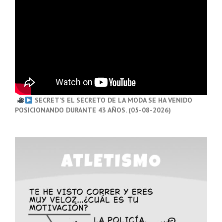
SECRET’S EL SECRETO DE LA MODA SE HA VENIDO
POSICIONANDO DURANTE 43 AÑOS. (05-08-2026)