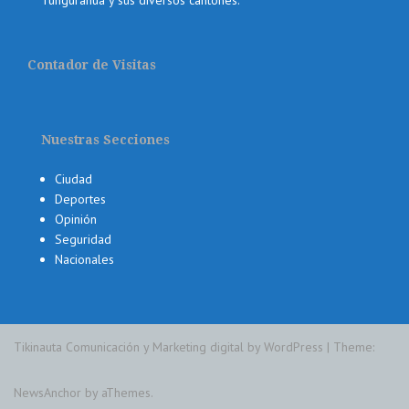
Tungurahua y sus diversos cantones.
Contador de Visitas
Nuestras Secciones
Ciudad
Deportes
Opinión
Seguridad
Nacionales
Tikinauta Comunicación y Marketing digital by WordPress
|
Theme:
NewsAnchor
by aThemes.