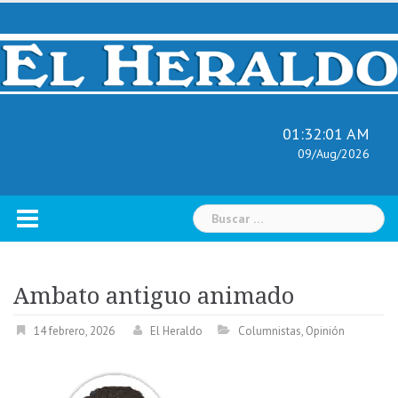
Skip
to
content
01:32:02 AM
09/Aug/2026
Buscar:
Ambato antiguo animado
14 febrero, 2026
El Heraldo
Columnistas
,
Opinión