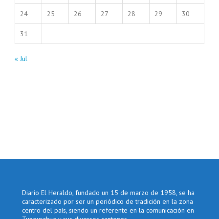
24
25
26
27
28
29
30
31
« Jul
Diario El Heraldo, fundado un 15 de marzo de 1958, se ha
caracterizado por ser un periódico de tradición en la zona
centro del país, siendo un referente en la comunicación en