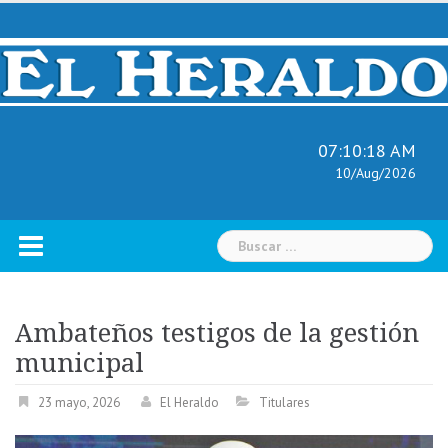
Skip
to
content
07:10:19 AM
10/Aug/2026
Buscar:
Ambateños testigos de la gestión
municipal
23 mayo, 2026
El Heraldo
Titulares