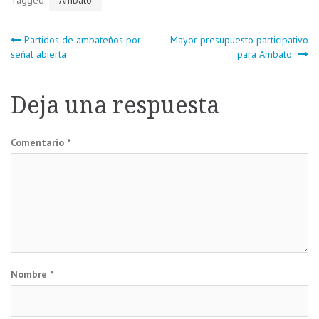
Tagged
Ambato
Navegación
Partidos de ambateños por
Mayor presupuesto participativo
señal abierta
para Ambato
de
Deja una respuesta
entradas
Comentario
*
Nombre
*