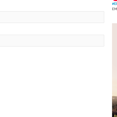
#E
EM