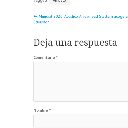
Tagged
Ambato
Navegación
Mundial 2026: Acústico Arrowhead Stadium acoge a
Ecuasdor
de
Deja una respuesta
entradas
Comentario
*
Nombre
*