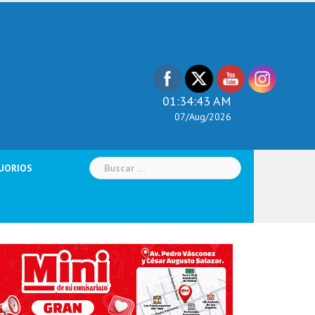
01:34:44 AM
07/Aug/2026
Buscar:
UORIOS