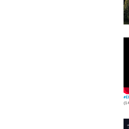
#E
(1