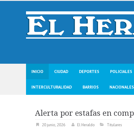
Skip
to
content
INICIO
CIUDAD
DEPORTES
POLICIALES
INTERCULTURALIDAD
BARRIOS
NACIONALES
Alerta por estafas en comp
20 junio, 2026
El Heraldo
Titulares