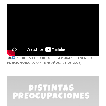
SECRET’S EL SECRETO DE LA MODA SE HA VENIDO
POSICIONANDO DURANTE 43 AÑOS. (05-08-2026)