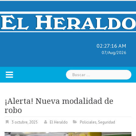
Skip
to
content
02:27:17 AM
07/Aug/2026
Buscar:
¡Alerta! Nueva modalidad de
robo
3 octubre, 2025
El Heraldo
Policiales
,
Seguridad