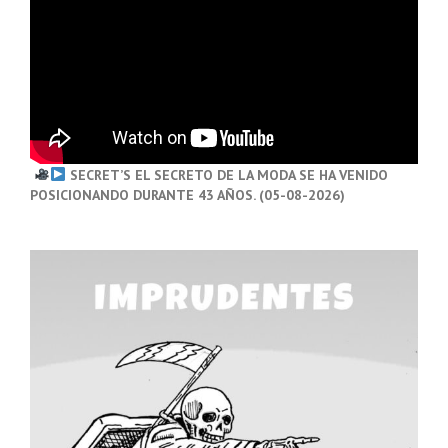
SECRET’S EL SECRETO DE LA MODA SE HA VENIDO
POSICIONANDO DURANTE 43 AÑOS. (05-08-2026)