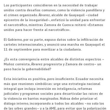
Los participantes coincidieron en la necesidad de trabajar
unidos contra desafíos comunes, como la violencia pandillera y
el crimen organizado. Álvarez, alcalde de Guayaquil –ciudad
epicentro de la inseguridad–
, enfatizó la unidad para enfrentar
el narcotráfico, mientras Zamora de Cuenca reiteró: «Estamos
unidos para hacer frente al narcotrá
fico».
El Gobierno, por su parte, expuso datos sobre la infiltración de
carteles internacionales, y anunció una marcha en Guayaquil el
11 de septiembre para movilizar a la ciudadanía.
¿Es esta convergencia entre alcaldes de distintos espectros –
Muñ
oz correísta, Álvarez progresista y Zamora de centro– un
paso hacia la gobernabilidad?
Esta iniciativa es positiva, pero insuficiente. Ecuador necesita
más que reuniones simbólicas: urge una estrategia nacional
integral que incluya inversión en inteligencia, reformas
judiciales y programas sociales para desarticular las raíces de
la violencia en barrios marginados. Noboa debe priorizar el
diálogo interno, incorporando a todos los alcaldes –no solo los
de las urbes grandes– y a la AME, para evitar que la polarizació
n