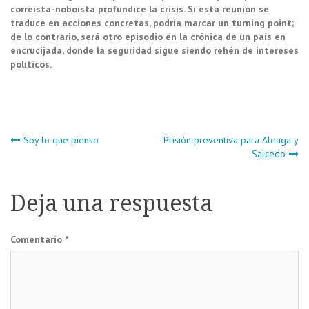
correí
sta-noboísta profundice la crisis. Si esta reunión se
traduce en acciones concretas, podría marcar un turning point;
de lo contrario, ser
á otro episodio en la crónica de un país en
encrucijada, donde la seguridad sigue siendo reh
én de intereses
polí
ticos.
Navegación
Soy lo que pienso
Prisión preventiva para Aleaga y
Salcedo
de
Deja una respuesta
entradas
Comentario
*