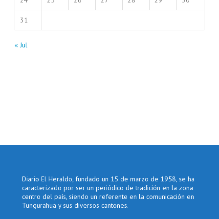
24
25
26
27
28
29
30
31
« Jul
Diario El Heraldo, fundado un 15 de marzo de 1958, se ha
caracterizado por ser un periódico de tradición en la zona
centro del país, siendo un referente en la comunicación en
Tungurahua y sus diversos cantones.