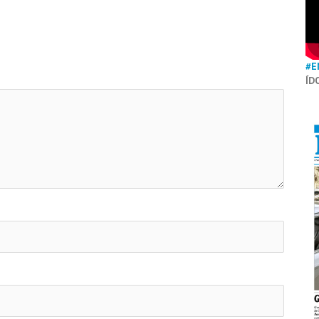
#E
ÍD