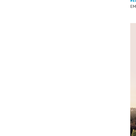
#E
EM