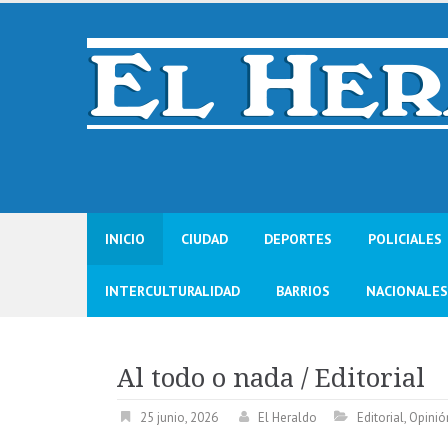
Skip
to
content
INICIO
CIUDAD
DEPORTES
POLICIALES
INTERCULTURALIDAD
BARRIOS
NACIONALES
Al todo o nada / Editorial
25 junio, 2026
El Heraldo
Editorial
,
Opinió