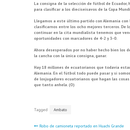
La consigna de la selección de fútbol
de Ecuador, h
para clasificar a los dieciseisavos de la Copa Mundi
Llegamos a este último partido con Alemania con 
clasificarnos entre los ocho mejores terceros. De 
continuar en la cita mundialista tenemos que ven
oportunidades con marcadores de 4-2 y 3-0.
Ahora desesperados por no haber hecho bien los d
la cancha con la única consigna, ganar.
Hay 18 millones de ecuatorianos que todavía esta
Alemania. En el fútbol todo puede pasar y si somo
de los
jugadores ecuatorianos que hagan las cosas 
que tanto anhela. (O)
Tagged
Ambato
Navegación
Robo de camioneta reportado en Huachi Grande