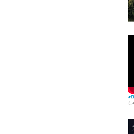
#E
(1