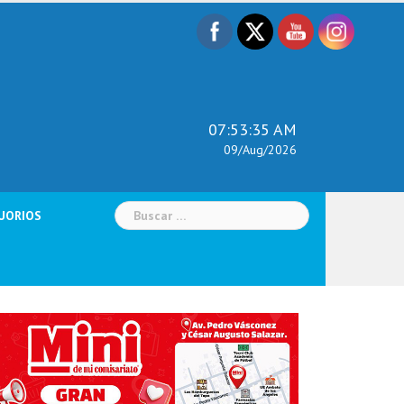
07:53:36 AM
09/Aug/2026
Buscar:
UORIOS