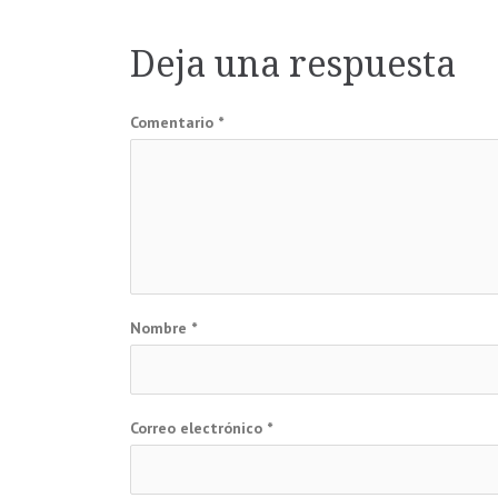
de
Deja una respuesta
entradas
Comentario
*
Nombre
*
Correo electrónico
*