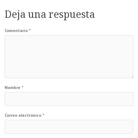
de
Deja una respuesta
entradas
Comentario
*
Nombre
*
Correo electrónico
*