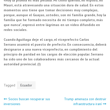
«Hoy la prueba es más pesada. Mi chino querido, mi esposo, mi
Mauri, está atravesando una situación dura de salud. En estos
momentos uno tiene que tomar decisiones muy complejas,
porque, aunque el Guayas, ustedes, son mi familia grande, hoy la
familia que he formado necesita de mi tiempo completo, más
que nunca”, expresó entre lágrimas en un video difundido en
redes sociales.
Cuando Aguiñaga deje el cargo, el viceprefecto Carlos
Serrano asumirá el puesto de prefecto. En consecuencia, deberá
designarse a una nueva viceprefecta, en cumplimiento del
principio de paridad en los cargos de elección popular. Serrano
ha sido uno de los colaboradores más cercanos de la actual
autoridad provincial.
(I)
Tagged
Ecuador
Navegación
Socios buscan recuperar sus
Trump amenaza con destruir
inversiones
infraestructura iraní