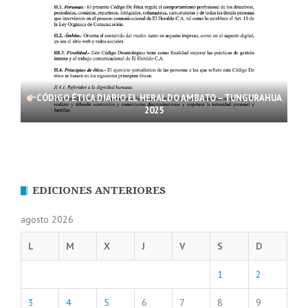
CÓDIGO ÉTICA DIARIO EL HERALDO AMBATO – TUNGURAHUA
2025
EDICIONES ANTERIORES
agosto 2026
L
M
X
J
V
S
D
1
2
3
4
5
6
7
8
9