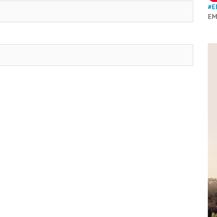
#E
EM