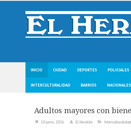
Skip
to
content
INICIO
CIUDAD
DEPORTES
POLICIALES
INTERCULTURALIDAD
BARRIOS
NACIONALES
Adultos mayores con biene
10 junio, 2026
El Heraldo
Interculturalida