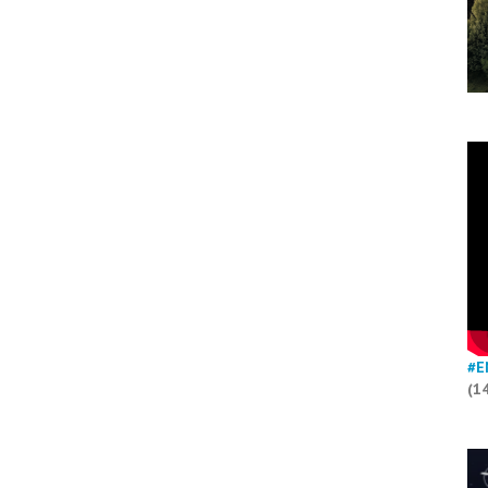
#E
(1