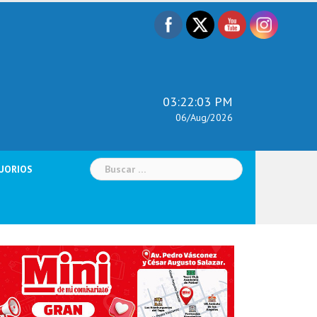
03:22:05 PM
06/Aug/2026
Buscar:
UORIOS